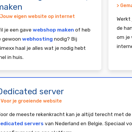
maken
> Gema
 Jouw eigen website op internet
Werkt 
de han
il je een gave
webshop maken
of heb
om je 
e gewoon
webhosting
nodig? Bij
intern
imexx haal je alles wat je nodig hebt
nel in huis.
Dedicated server
 Voor je groeiende website
oor de meeste rekenkracht kan je altijd terecht met de
edicated servers
van Nederland en Belgie. Speciaal vo