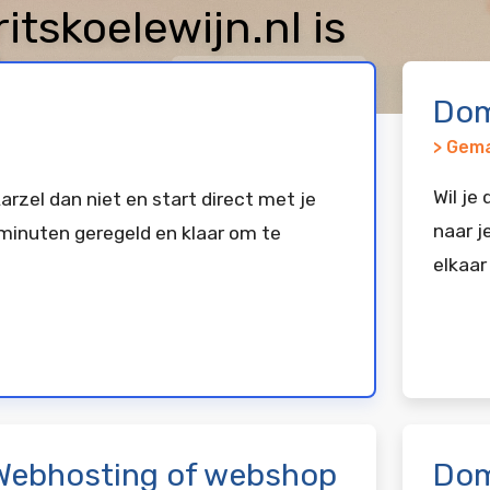
skoelewijn.nl is
keerd bij
Vimexx
Dom
> Gema
Wil je
arzel dan niet en start direct met je
naar j
minuten geregeld en klaar om te
elkaar
Webhosting of webshop
Dom