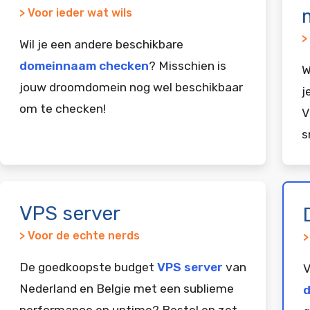
> Voor ieder wat wils
>
Wil je een andere beschikbare
domeinnaam checken
? Misschien is
W
jouw droomdomein nog wel beschikbaar
j
om te checken!
V
s
VPS server
> Voor de echte nerds
>
De goedkoopste budget
VPS server
van
V
Nederland en Belgie met een sublieme
d
performance en uptime? Bestel en zet